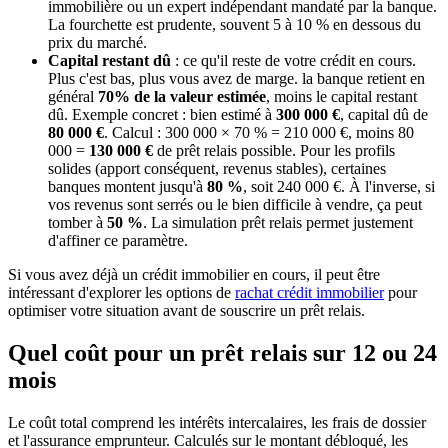
immobilière ou un expert indépendant mandaté par la banque.
La fourchette est prudente, souvent 5 à 10 % en dessous du
prix du marché.
Capital restant dû
: ce qu'il reste de votre crédit en cours.
Plus c'est bas, plus vous avez de marge. la banque retient en
général
70% de la valeur estimée
, moins le capital restant
dû. Exemple concret : bien estimé à
300 000 €
, capital dû de
80 000 €
. Calcul : 300 000 × 70 % = 210 000 €, moins 80
000 =
130 000 €
de prêt relais possible. Pour les profils
solides (apport conséquent, revenus stables), certaines
banques montent jusqu'à
80 %
, soit 240 000 €. À l'inverse, si
vos revenus sont serrés ou le bien difficile à vendre, ça peut
tomber à
50 %
. La simulation prêt relais permet justement
d'affiner ce paramètre.
Si vous avez déjà un crédit immobilier en cours, il peut être
intéressant d'explorer les options de
rachat crédit immobilier
pour
optimiser votre situation avant de souscrire un prêt relais.
Quel coût pour un prêt relais sur 12 ou 24
mois
Le coût total comprend les intérêts intercalaires, les frais de dossier
et l'assurance emprunteur. Calculés sur le montant débloqué, les