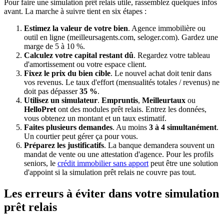
Pour faire une simulation prêt relais utile, rassemblez quelques infos
avant. La marche à suivre tient en six étapes :
Estimez la valeur de votre bien
. Agence immobilière ou
outil en ligne (meilleursagents.com, seloger.com). Gardez une
marge de 5 à 10 %.
Calculez votre capital restant dû
. Regardez votre tableau
d'amortissement ou votre espace client.
Fixez le prix du bien cible
. Le nouvel achat doit tenir dans
vos revenus. Le taux d'effort (mensualités totales / revenus) ne
doit pas dépasser
35 %
.
Utilisez un simulateur
.
Empruntis
,
Meilleurtaux
ou
HelloPret
ont des modules prêt relais. Entrez les données,
vous obtenez un montant et un taux estimatif.
Faites plusieurs demandes
. Au moins
3 à 4 simultanément
.
Un courtier peut gérer ça pour vous.
Préparez les justificatifs
. La banque demandera souvent un
mandat de vente ou une attestation d'agence. Pour les profils
seniors, le
crédit immobilier sans apport
peut être une solution
d'appoint si la simulation prêt relais ne couvre pas tout.
Les erreurs à éviter dans votre simulation
prêt relais