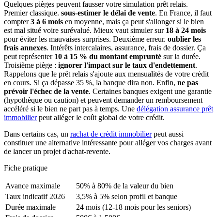
Quelques pièges peuvent fausser votre simulation prêt relais.
Premier classique.
sous-estimer le délai de vente
. En France, il faut
compter
3 à 6 mois
en moyenne, mais ça peut s'allonger si le bien
est mal situé voire surévalué. Mieux vaut simuler sur
18 à 24 mois
pour éviter les mauvaises surprises. Deuxième erreur.
oublier les
frais annexes
. Intérêts intercalaires, assurance, frais de dossier. Ça
peut représenter
10 à 15 % du montant emprunté
sur la durée.
Troisième piège :
ignorer l'impact sur le taux d'endettement
.
Rappelons que le prêt relais s'ajoute aux mensualités de votre crédit
en cours. Si ça dépasse 35 %, la banque dira non. Enfin,
ne pas
prévoir l'échec de la vente
. Certaines banques exigent une garantie
(hypothèque ou caution) et peuvent demander un remboursement
accéléré si le bien ne part pas à temps. Une
délégation assurance prêt
immobilier
peut alléger le coût global de votre crédit.
Dans certains cas, un
rachat de crédit immobilier
peut aussi
constituer une alternative intéressante pour alléger vos charges avant
de lancer un projet d'achat-revente.
Fiche pratique
Avance maximale
50% à 80% de la valeur du bien
Taux indicatif 2026
3,5% à 5% selon profil et banque
Durée maximale
24 mois (12-18 mois pour les seniors)