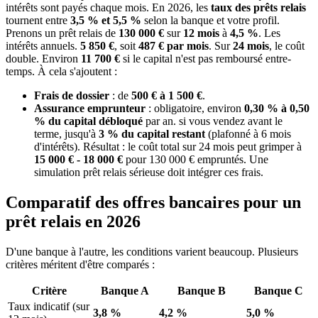
intérêts sont payés chaque mois. En 2026, les
taux des prêts relais
tournent entre
3,5 % et 5,5 %
selon la banque et votre profil.
Prenons un prêt relais de
130 000 €
sur
12 mois
à
4,5 %
. Les
intérêts annuels.
5 850 €
, soit
487 € par mois
. Sur
24 mois
, le coût
double. Environ
11 700 €
si le capital n'est pas remboursé entre-
temps. À cela s'ajoutent :
Frais de dossier
: de
500 € à 1 500 €
.
Assurance emprunteur
: obligatoire, environ
0,30 % à 0,50
% du capital débloqué
par an. si vous vendez avant le
terme, jusqu'à
3 % du capital restant
(plafonné à 6 mois
d'intérêts). Résultat : le coût total sur 24 mois peut grimper à
15 000 € - 18 000 €
pour 130 000 € empruntés. Une
simulation prêt relais sérieuse doit intégrer ces frais.
Comparatif des offres bancaires pour un
prêt relais en 2026
D'une banque à l'autre, les conditions varient beaucoup. Plusieurs
critères méritent d'être comparés :
Critère
Banque A
Banque B
Banque C
Taux indicatif (sur
3,8 %
4,2 %
5,0 %