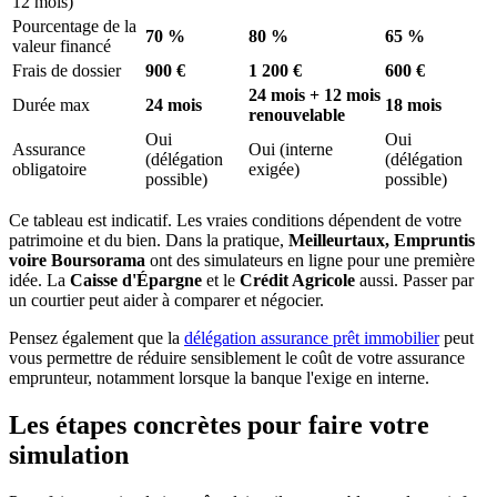
12 mois)
Pourcentage de la
70 %
80 %
65 %
valeur financé
Frais de dossier
900 €
1 200 €
600 €
24 mois + 12 mois
Durée max
24 mois
18 mois
renouvelable
Oui
Oui
Assurance
Oui (interne
(délégation
(délégation
obligatoire
exigée)
possible)
possible)
Ce tableau est indicatif. Les vraies conditions dépendent de votre
patrimoine et du bien. Dans la pratique,
Meilleurtaux, Empruntis
voire Boursorama
ont des simulateurs en ligne pour une première
idée. La
Caisse d'Épargne
et le
Crédit Agricole
aussi. Passer par
un courtier peut aider à comparer et négocier.
Pensez également que la
délégation assurance prêt immobilier
peut
vous permettre de réduire sensiblement le coût de votre assurance
emprunteur, notamment lorsque la banque l'exige en interne.
Les étapes concrètes pour faire votre
simulation