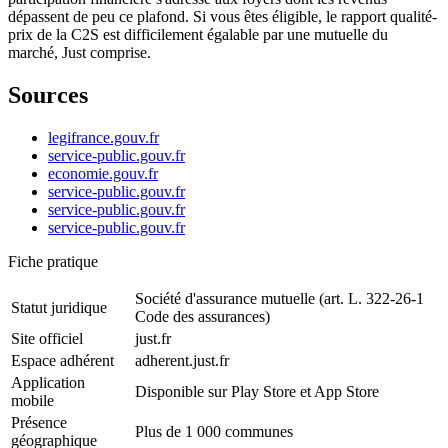
dépassent de peu ce plafond. Si vous êtes éligible, le rapport qualité-
prix de la C2S est difficilement égalable par une mutuelle du
marché, Just comprise.
Sources
legifrance.gouv.fr
service-public.gouv.fr
economie.gouv.fr
service-public.gouv.fr
service-public.gouv.fr
service-public.gouv.fr
Fiche pratique
Société d'assurance mutuelle (art. L. 322-26-1
Statut juridique
Code des assurances)
Site officiel
just.fr
Espace adhérent
adherent.just.fr
Application
Disponible sur Play Store et App Store
mobile
Présence
Plus de 1 000 communes
géographique